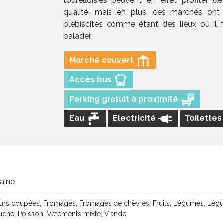
tourellois.es peuvent en effet profiter d
qualité, mais en plus, ces marchés ont
plébiscités comme étant des lieux où il 
balader.
Marché couvert
Accès bus
Parking gratuit à proximité
Eau
Electricité
Toilette
maine
eurs coupées, Fromages, Fromages de chèvres, Fruits, Légumes, Légu
ruche, Poisson, Vêtements mixte, Viande