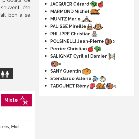
e produits de
JACQUIER Gérard
 souvent été
MARMOND Michel
fait bon à se
MUNTZ Marie
PALISSE Mireille
PHILIPPE Christian
POLSINELLI Jean-Pierre
Perrier Christian
SALIGNAT Cyril et Damien
SANY Quentin
s
Stendardo Valérie
TABOUNET Rémy
Mixte
mes, Miel,