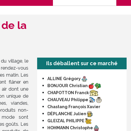
de la
du village, le
Ils déballent sur ce marché
 rendez-vous
es matin. Les
ALLINE Grégory
ent flâner en
BONJOUR Christian
 air dont une
CHAPOTTON Franck
sion unique de
CHAUVEAU Philippe
es, viandes,
Chastang François Xavier
produits non-
DÉPLANCHE Julien
de mode sont
GLEIZAL PHILIPPE
les goûts. Les
HOHMANN Christophe