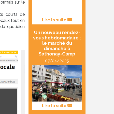
ormais sur le
ts courts de
Lire la suite
locaux tout en
 du quotidien
Un nouveau rendez-
vous hebdomadaire :
le marché du
dimanche à
Sathonay-Camp
07/04/2025
Lire la suite