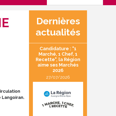
IE
Dernières
actualités
Candidature : "1
Marché, 1 Chef, 1
Recette", la Région
aime ses Marchés
2026
27/07/2026
irculation
e Langoiran.