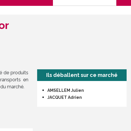
or
é de produits
Ils déballent sur ce marché
transports en
 du marché.
AMSELLEM Julien
JACQUET Adrien