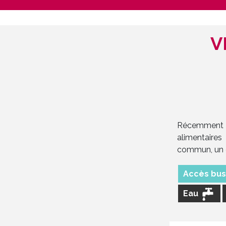
V
Récemment ré
alimentaires
commun, un e
Accès bu
Eau