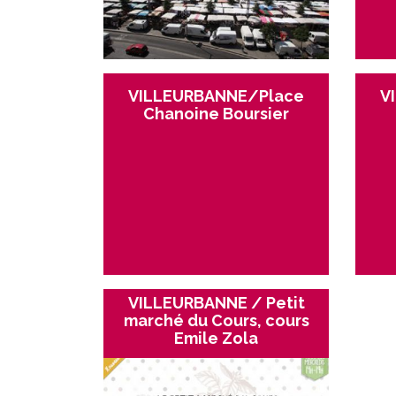
VILLEURBANNE/Place
V
Chanoine Boursier
VILLEURBANNE / Petit
marché du Cours, cours
Emile Zola